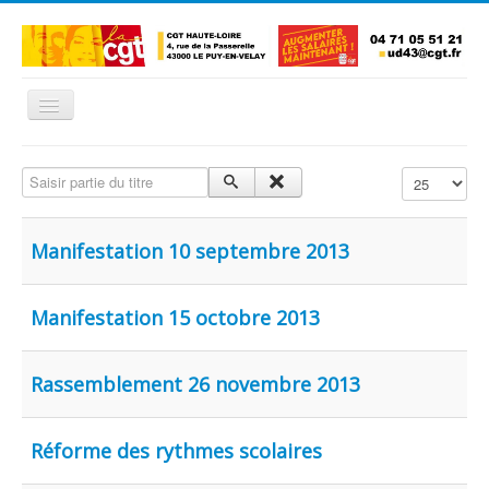
Basculer
la
navigation
Accueil
Saisir partie du titre
Affichage #
L'Union Départementale
Les Unions Locales
Manifestation 10 septembre 2013
Les syndicats locaux
Défendre vos droits
Manifestation 15 octobre 2013
Se syndiquer
Rassemblement 26 novembre 2013
La confédératon nationale CGT
NOUS CONTACTER
Réforme des rythmes scolaires