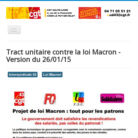
Basculer
la
navigation
Accueil
Tract unitaire contre la loi Macron -
L'Union Départementale
Version du 26/01/15
Les Unions Locales
Intersyndicale 43
Loi Macron
Les syndicats locaux
Défendre vos droits
Se syndiquer
La confédératon nationale CGT
NOUS CONTACTER