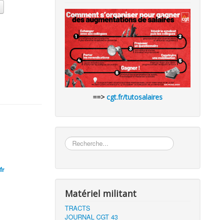
==>
cgt.fr/tutosalaires
Rechercher
fr
e
Matériel militant
TRACTS
JOURNAL CGT 43