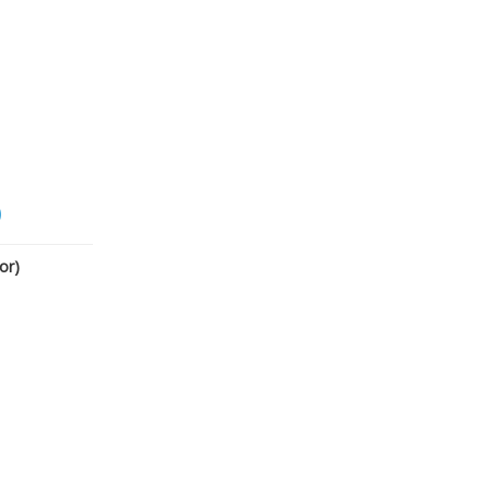
)
or)