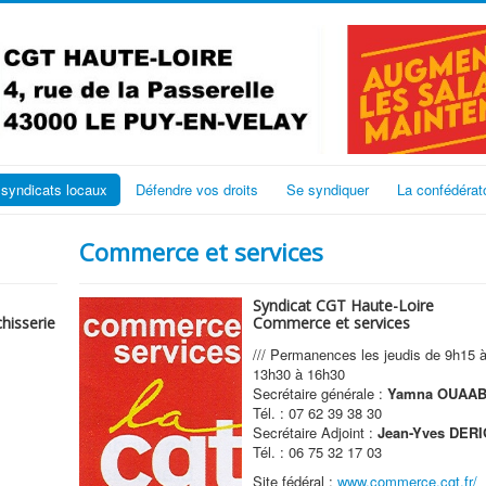
 syndicats locaux
Défendre vos droits
Se syndiquer
La confédérat
Commerce et services
Syndicat CGT Haute-Loire
chisserie
Commerce et services
/// Permanences les jeudis de 9h15 à
13h30 à 16h30
Secrétaire générale :
Yamna OUAAB
Tél. : 07 62 39 38 30
Secrétaire Adjoint :
Jean-Yves DER
e
Tél. : 06 75 32 17 03
Site fédéral :
www.commerce.cgt.fr/