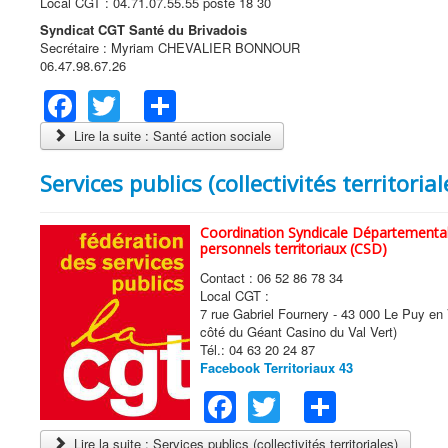
Local CGT : 04.71.07.55.55 poste 18 30
Syndicat CGT Santé du Brivadois
Secrétaire : Myriam CHEVALIER BONNOUR
06.47.98.67.26
Facebook
Twitter
Share
Lire la suite : Santé action sociale
Services publics (collectivités territorial
Coordination Syndicale Départementa
personnels territoriaux (CSD)
Contact : 06 52 86 78 34
Local CGT :
7 rue Gabriel Fournery - 43 000 Le Puy en 
côté du Géant Casino du Val Vert)
Tél.: 04 63 20 24 87
Facebook Territoriaux 43
Facebook
Twitter
Share
Lire la suite : Services publics (collectivités territoriales)