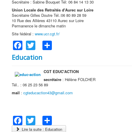
Secrétaire : Sabine Bouquet Tél: 06 84 14 13 30
Union Locale des Retraités d'Aurec sur Loire
Secrétaire Gilles Doutre Tél.:06 80 89 28 59
10 Rue des Allières 43110 Aurec sur Loire
Permanence le dimanche matin
Site fédéral :
www.ucr.cgt.fr/
Facebook
Twitter
Share
Education
CGT EDUC'ACTION
secrétaire
: Hélène FOLCHER
Tél.. : 06 25 23 56 89
mail
:
cgteducaction43@gmail.com
Facebook
Twitter
Share
Lire la suite : Education