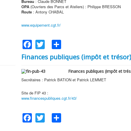
Bureau
: Claude BONNET
OPA
(Ouvriers des Parcs et Ateliers) : Philippe BRESSON
Route
: Antony CHABAL
www.equipement.cgt.fr/
Facebook
Twitter
Share
Finances publiques (impôt et trésor
Finances publiques (impôt et trés
Secrétaires : Patrick BATION et Patrick LEMMET
Site de FIP 43 :
www.financespubliques.cgt.fr/43/
Facebook
Twitter
Share