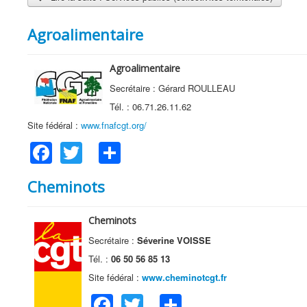
Agroalimentaire
Agroalimentaire
Secrétaire : Gérard ROULLEAU
Tél. : 06.71.26.11.62
Site fédéral :
www.fnafcgt.org/
Facebook
Twitter
Share
Cheminots
Cheminots
Secrétaire :
Séverine VOISSE
Tél. :
06 50 56 85 13
Site fédéral :
www.cheminotcgt.fr
Facebook
Twitter
Share