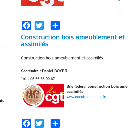
Facebook
Twitter
Share
Construction bois ameublement et
assimilés
Construction bois ameublement et assimilés
Secrétaire : Daniel BOYER
Tél. : 06.66.66.90.67
Site fédéral construction bois am
assimilés
www.construction.cgt.fr/
 du
Facebook
Twitter
Share