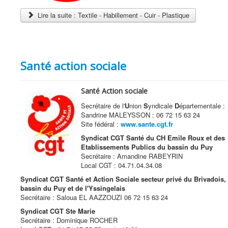
Lire la suite : Textile - Habillement - Cuir - Plastique
Santé action sociale
Santé Action sociale
Secrétaire de l'
U
nion
S
yndicale
D
épartementale :
Sandrine MALEYSSON : 06 72 15 63 24
Site fédéral :
www.sante.cgt.fr
Syndicat CGT Santé du CH Emile Roux et des
Etablissements Publics du bassin du Puy
Secrétaire : Amandine RABEYRIN
Local CGT : 04.71.04.34.08
Syndicat CGT Santé et Action Sociale secteur privé du Brivadois,
bassin du Puy et de l'Yssingelais
Secrétaire : Saloua EL AAZZOUZI 06 72 15 63 24
Syndicat CGT Ste Marie
Secrétaire : Dominique ROCHER