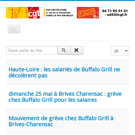
Basculer
la
navigation
Accueil
Saisir partie du titre
Affichage #
L'Union Départementale
Les Unions Locales
Haute-Loire : les salariés de Buffalo Grill ne
décolèrent pas
Les syndicats locaux
Défendre vos droits
dimanche 25 mai à Brives Charensac : grève
Se syndiquer
chez Buffalo Grill pour les salaires
La confédératon nationale CGT
NOUS CONTACTER
Mouvement de grève chez Buffalo Grill à
Brives-Charensac