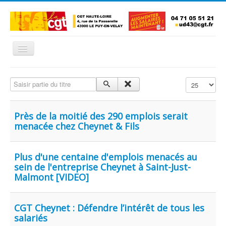
Basculer
la
navigation
Accueil
Saisir partie du titre
Affichage #
L'Union Départementale
Les Unions Locales
Près de la moitié des 290 emplois serait
menacée chez Cheynet & Fils
Les syndicats locaux
Défendre vos droits
Plus d'une centaine d'emplois menacés au
Se syndiquer
sein de l'entreprise Cheynet à Saint-Just-
Malmont [VIDEO]
La confédératon nationale CGT
NOUS CONTACTER
CGT Cheynet : Défendre l’intérêt de tous les
salariés