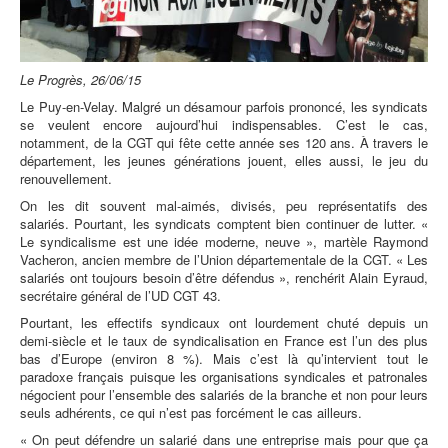
Le Progrès, 26/06/15
Le Puy-en-Velay. Malgré un désamour parfois prononcé, les syndicats
se veulent encore aujourd’hui indispensables. C’est le cas,
notamment, de la CGT qui fête cette année ses 120 ans. À travers le
département, les jeunes générations jouent, elles aussi, le jeu du
renouvellement.
On les dit souvent mal-aimés, divisés, peu représentatifs des
salariés. Pourtant, les syndicats comptent bien continuer de lutter. «
Le syndicalisme est une idée moderne, neuve », martèle Raymond
Vacheron, ancien membre de l’Union départementale de la CGT. « Les
salariés ont toujours besoin d’être défendus », renchérit Alain Eyraud,
secrétaire général de l’UD CGT 43.
Pourtant, les effectifs syndicaux ont lourdement chuté depuis un
demi-siècle et le taux de syndicalisation en France est l’un des plus
bas d’Europe (environ 8 %). Mais c’est là qu’intervient tout le
paradoxe français puisque les organisations syndicales et patronales
négocient pour l’ensemble des salariés de la branche et non pour leurs
seuls adhérents, ce qui n’est pas forcément le cas ailleurs.
« On peut défendre un salarié dans une entreprise mais pour que ça