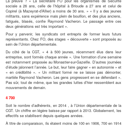
La preuve ? « La secrétaire FO pour les organismes de Sécurité
sociale a 26 ans, celle de l’hôpital à Brioude a 27 ans et celui de
Copirel (à Mazeyrat-d’Allier) a moins de 30 ans. » « Il y a des jeunes
militants, sans expérience mais plein de bouillon, et des plus anciens,
fatigués, blasés, confie Raymond Vacheron. Le passage entre ces
deux générations est très important ».
Pour y parvenir, les syndicats ont entrepris de former leurs futurs
représentants. Chez FO, des stages « découverte » sont proposés au
sein de l’Union départementale.
Du côté de la CGT, « 4 à 500 jeunes, récemment élus dans leur
entreprise, sont formés chaque année ». Une formation d’une semaine
est notamment proposée au Monastier-sur-Gazeille. D’autres journées
d’étude jalonnent l’année. Le but, leur faire gagner « en autonomie » et
« en crédibilité ». « Un militant formé ne se laisse pas démonter,
martèle Raymond Vacheron. Les gens progressent en se défendant ».
Pas sûr, tout de même, que les grandes luttes d’hier ressemblent aux
mouvements de demain.
4 700
Soit le nombre d’adhérents, en 2014 , à l’Union départementale de la
CGT. Un chiffre en légère baisse par rapport à 2013. Globalement, les
effectifs se stabilisent depuis quelques années.
À titre de comparaison, ils étaient moins de 100 en 1906, 700 en 1914