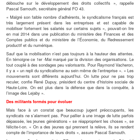
débouche sur le développement des droits collectifs », rappelle
Pascal Samouth, secrétaire général FO 43.
« Malgré son faible nombre d’adhérents, le syndicalisme français est
très largement présent dans les entreprises et est capable de
mobiliser fortement les salariés sur certains sujets », pouvait-on lire
en mai 2014 dans une publication du ministère des Finances et des
Comptes publics et du ministère de l’Économie, du Redressement
productif et du numérique.
Sauf que la mobilisation n’est pas toujours à la hauteur des attentes.
En témoigne ce 1er -Mai marqué par la division des organisations. Le
tout couplé à des sondages peu valorisants. Pour Raymond Vacheron,
il y a « un repli du syndicalisme au sein même de l’entreprise ». « Les
mouvements sont différents aujourd’hui. On lutte pour ne pas trop
reculer, confie René Dupuy, président du centre d’histoire sociale de
Haute-Loire. On est plus dans la défense que dans la conquête, à
l’image des Lejaby ».
Des militants formés pour évoluer
Mais face à un constat que beaucoup jugent préoccupants, les
syndicats ne s’alarment pas. Pour pallier à une image de lutte parfois
dépassée, les jeunes générations « se réapproprient les choses », se
félicite-t-on. « On a des jeunes qui prennent la relève, ils se rendent
compte de l’importance de leurs droits », assure Pascal Samouth.