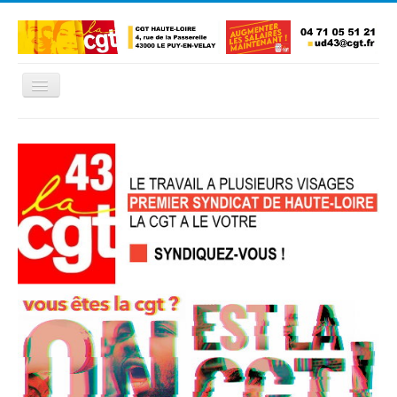
Basculer
la
navigation
Accueil
L'Union Départementale
Les Unions Locales
Les syndicats locaux
Défendre vos droits
Se syndiquer
La confédératon nationale CGT
NOUS CONTACTER