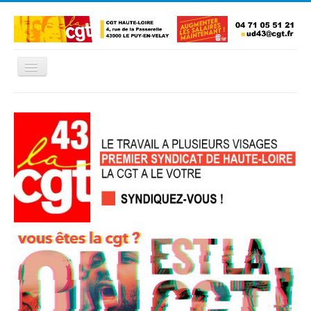
Basculer
la
navigation
Accueil
L'Union Départementale
Les Unions Locales
Les syndicats locaux
Défendre vos droits
Se syndiquer
La confédératon nationale CGT
NOUS CONTACTER