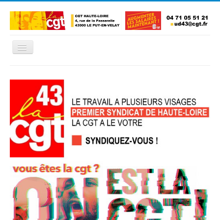
Basculer
la
navigation
Accueil
L'Union Départementale
Les Unions Locales
Les syndicats locaux
Défendre vos droits
Se syndiquer
La confédératon nationale CGT
NOUS CONTACTER