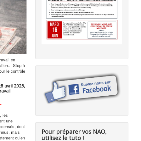
ravail en
tion... Stop à
ur le contrôle
28 avril 2026,
ravail
r
, les
ent une
recensés, dont
Pour préparer vos NAO,
onnus, mais
utilisez le tuto !
rètement qu’en