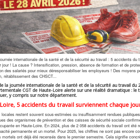
ournée internationale de la santé et de la sécurité au travail : 5 accidents du t
 jour ! La cause ? Intensification, pression, absence de formation et de protec
tion des salariés pour mieux déresponsabiliser les employeurs ! Des moyens po
on, rétablissement des CHSCT...
de la journée internationale de la santé et de la sécurité au travail du 
tementale CGT de Haute-Loire alerte sur une réalité dramatique : le t
tuer, y compris sur notre département.
Loire, 5 accidents du travail surviennent chaque jou
 locales restent souvent sous-estimées ou insuffisamment rendues publiques
es des organismes de prévention et des caisses de sécurité sociale confirm
ccupante en Haute-Loire. En 2024, plus de 2 058 accidents du travail ont été 
acité permanente et un mortel. Pour 2025, les chiffres ne sont pas encore c
 mortels ont déjà été recensés dans le premier semestre. Cela signifie conc