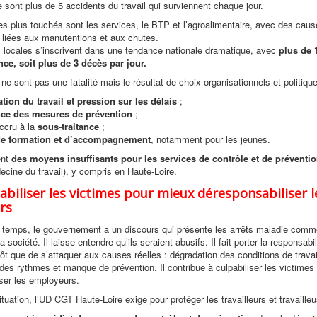
e sont plus de 5 accidents du travail qui surviennent chaque jour.
es plus touchés sont les services, le BTP et l’agroalimentaire, avec des caus
 liées aux manutentions et aux chutes.
 locales s’inscrivent dans une tendance nationale dramatique, avec
plus de 
ce, soit plus de 3 décès par jour.
e sont pas une fatalité mais le résultat de choix organisationnels et politique
ation du travail et pression
sur les délais
;
nce des mesures de prévention
;
ccru à la
sous-traitance
;
e formation et d’accompagnement
, notamment pour les jeunes.
ent
des moyens insuffisants pour les services de contrôle et de préventi
ecine du travail), y compris en Haute-Loire.
pabiliser les victimes pour mieux déresponsabiliser l
rs
temps, le gouvernement a un discours qui présente les arrêts maladie comm
a société. Il laisse entendre qu’ils seraient abusifs. Il fait porter la responsabil
tôt que de s’attaquer aux causes réelles : dégradation des conditions de travai
 des rythmes et manque de prévention. Il contribue à culpabiliser les victimes 
ser les employeurs.
tuation, l’UD CGT Haute-Loire exige pour protéger les travailleurs et travailleu