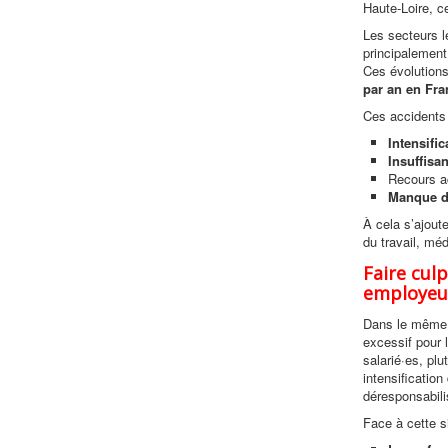
Haute-Loire, c
Les secteurs l
principalement
Ces évolutions
par an en Fran
Ces accidents n
Intensific
Insuffisa
Recours a
Manque d
À cela s’ajout
du travail, méd
Faire cul
employeu
Dans le même 
excessif pour l
salarié·es, plu
intensification
déresponsabili
Face à cette si