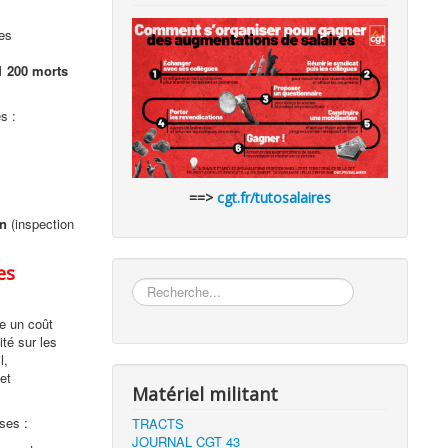
es
1 200 morts
s :
==>
cgt.fr/tutosalaires
on
(inspection
es
Rechercher
e un coût
ité sur les
l,
et
Matériel militant
ses :
TRACTS
JOURNAL CGT 43