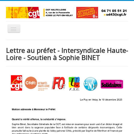
Basculer
la
navigation
Accueil
Lettre au préfet - Intersyndicale Haute-
L'Union Départementale
Loire - Soutien à Sophie BINET
Les Unions Locales
Les syndicats locaux
Défendre vos droits
Se syndiquer
La confédératon nationale CGT
NOUS CONTACTER