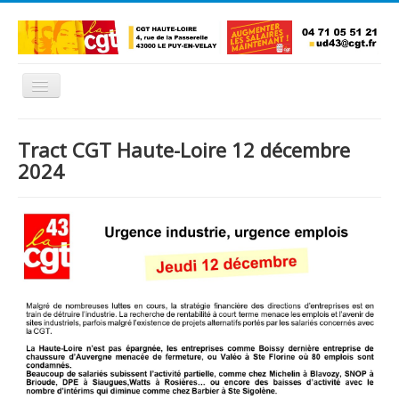
Basculer
la
navigation
Accueil
Tract CGT Haute-Loire 12 décembre
L'Union Départementale
2024
Les Unions Locales
Les syndicats locaux
Défendre vos droits
Se syndiquer
La confédératon nationale CGT
NOUS CONTACTER