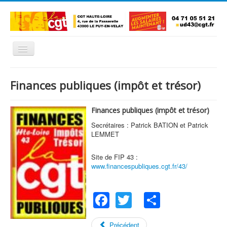
Basculer
la
navigation
Accueil
Finances publiques (impôt et trésor)
L'Union Départementale
Les Unions Locales
Finances publiques (impôt et trésor)
Secrétaires : Patrick BATION et Patrick
Les syndicats locaux
LEMMET
Défendre vos droits
Site de FIP 43 :
Se syndiquer
www.financespubliques.cgt.fr/43/
La confédératon nationale CGT
Facebook
Twitter
Share
NOUS CONTACTER
Précédent