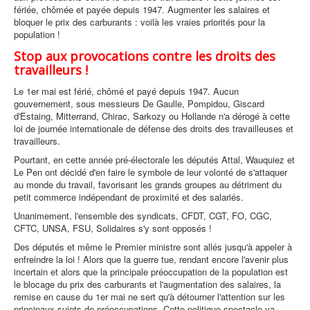
fériée, chômée et payée depuis 1947. Augmenter les salaires et
bloquer le prix des carburants : voilà les vraies priorités pour la
population !
Stop aux provocations contre les droits des
travailleurs !
Le 1er mai est férié, chômé et payé depuis 1947. Aucun
gouvernement, sous messieurs De Gaulle, Pompidou, Giscard
d'Estaing, Mitterrand, Chirac, Sarkozy ou Hollande n'a dérogé à cette
loi de journée internationale de défense des droits des travailleuses et
travailleurs.
Pourtant, en cette année pré-électorale les députés Attal, Wauquiez et
Le Pen ont décidé d'en faire le symbole de leur volonté de s'attaquer
au monde du travail, favorisant les grands groupes au détriment du
petit commerce indépendant de proximité et des salariés.
Unanimement, l'ensemble des syndicats, CFDT, CGT, FO, CGC,
CFTC, UNSA, FSU, Solidaires s'y sont opposés !
Des députés et même le Premier ministre sont allés jusqu'à appeler à
enfreindre la loi ! Alors que la guerre tue, rendant encore l'avenir plus
incertain et alors que la principale préoccupation de la population est
le blocage du prix des carburants et l'augmentation des salaires, la
remise en cause du 1er mai ne sert qu'à détourner l'attention sur les
principaux sujets de préoccupations. Cette politique spectacle va