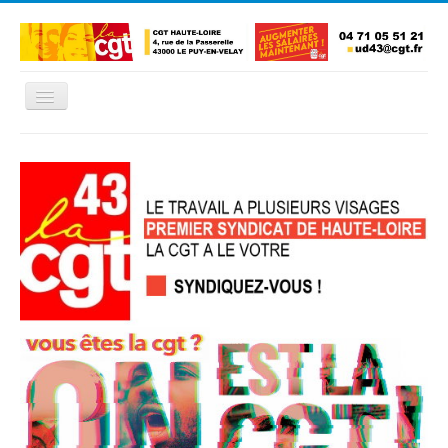
Basculer
la
navigation
Accueil
L'Union Départementale
Les Unions Locales
Les syndicats locaux
Défendre vos droits
Se syndiquer
La confédératon nationale CGT
NOUS CONTACTER