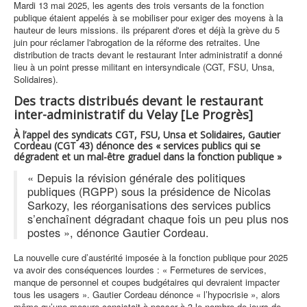
Mardi 13 mai 2025, les agents des trois versants de la fonction
publique étaient appelés à se mobiliser pour exiger des moyens à la
hauteur de leurs missions. ils préparent d'ores et déjà la grève du 5
juin pour réclamer l'abrogation de la réforme des retraites. Une
distribution de tracts devant le restaurant Inter administratif a donné
lieu à un point presse militant en intersyndicale (CGT, FSU, Unsa,
Solidaires).
Des tracts distribués devant le restaurant
inter-administratif du Velay [Le Progrès]
À l’appel des syndicats CGT, FSU, Unsa et Solidaires, Gautier
Cordeau (CGT 43) dénonce des « services publics qui se
dégradent et un mal-être graduel dans la fonction publique »
« Depuis la révision générale des politiques
publiques (RGPP) sous la présidence de Nicolas
Sarkozy, les réorganisations des services publics
s’enchaînent dégradant chaque fois un peu plus nos
postes », dénonce Gautier Cordeau.
La nouvelle cure d’austérité imposée à la fonction publique pour 2025
va avoir des conséquences lourdes : « Fermetures de services,
manque de personnel et coupes budgétaires qui devraient impacter
tous les usagers ». Gautier Cordeau dénonce « l’hypocrisie », alors
même qu’une mesure consistait à passer à 3 le nombre de jours de