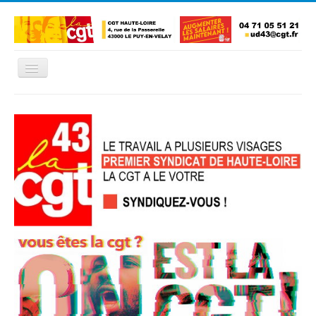
Basculer
la
navigation
Accueil
L'Union Départementale
Les Unions Locales
Les syndicats locaux
Défendre vos droits
Se syndiquer
La confédératon nationale CGT
NOUS CONTACTER