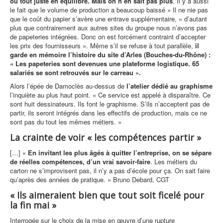
ou tout juste en équilibre. Mais on n’en sait pas plus
. Il y a aussi
le fait que le volume de production a beaucoup baissé » Il ne nie pas
que le coût du papier s’avère une entrave supplémentaire, « d’autant
plus que contrairement aux autres sites du groupe nous n’avons pas
de papeteries intégrées. Donc on est forcément contraint d’accepter
les prix des fournisseurs ». Même s’il se refuse à tout parallèle,
il
garde en mémoire l’histoire du site d’Arles (Bouches-du-Rhône) :
« Les papeteries sont devenues une plateforme logistique. 65
salariés se sont retrouvés sur le carreau ».
Alors l’épée de Damoclès au-dessus de
l’atelier dédié au graphisme
l’inquiète au plus haut point. « Ce service est appelé à disparaître. Ce
sont huit dessinateurs. Ils font le graphisme. S’ils n’acceptent pas de
partir, ils seront intégrés dans les effectifs de production, mais ce ne
sont pas du tout les mêmes métiers. »
La crainte de voir « les compétences partir »
[…] «
En invitant les plus âgés à quitter l’entreprise, on se sépare
de réelles compétences, d’un vrai savoir-faire
. Les métiers du
carton ne s’improvisent pas, il n’y a pas d’école pour ça. On sait faire
qu’après des années de pratique. » Bruno Debard, CGT
« Ils aimeraient bien que tout soit ficelé pour
la fin mai »
Interrogée sur le choix de la mise en œuvre d’une rupture