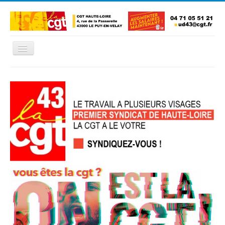
Basculer
la
navigation
Accueil
L'Union Départementale
Les Unions Locales
Les syndicats locaux
Défendre vos droits
Se syndiquer
La confédératon nationale CGT
NOUS CONTACTER