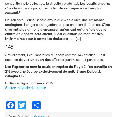
conventionnelle collective, la direction élude [...]. Les esprits chagrins
n’hésiteront pas à parler d’
un Plan de sauvegarde de l’emploi
camouflé
.
De son côté, Bruno Debard avoue que « cela crée
une ambiance
anxiogène
. Les gens se regardent un peu en chien de faïence.
C’est
d’autant plus difficile à encaisser qu’on sait qu’une fois que le
chiffre de départs sera atteint, il est question de recruter des
intérimaires pour à terme les titulariser
… » [...]
145
Actuellement, Les Papeteries d’Espaly compte 145 salariés. Il est
question de voir
un quart des effectifs partir
, soit 34 personnes.
Les Papeteries sont la seule entreprise du Puy où l’on travaille en
2*8 avec une équipe exclusivement de nuit, Bruno Delbard,
délégué CGT
Edition en ligne du 7 mars 2025
Source intégrale de l'article
Facebook
Twitter
Share
Vous êtes ici :
Accueil