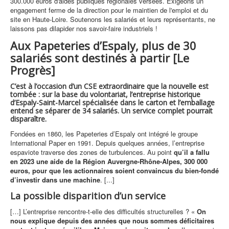
300.000 euros d'aides publiques régionales versées. Exigeons un
engagement ferme de la direction pour le maintien de l'emploi et du
site en Haute-Loire. Soutenons les salariés et leurs représentants, ne
laissons pas dilapider nos savoir-faire industriels !
Aux Papeteries d’Espaly, plus de 30
salariés sont destinés à partir [Le
Progrès]
C’est à l’occasion d’un CSE extraordinaire que la nouvelle est
tombée : sur la base du volontariat, l’entreprise historique
d’Espaly-Saint-Marcel spécialisée dans le carton et l’emballage
entend se séparer de 34 salariés. Un service complet pourrait
disparaître.
Fondées en 1860, les Papeteries d’Espaly ont intégré le groupe
International Paper en 1991. Depuis quelques années, l’entreprise
espaviote traverse des zones de turbulences. Au point
qu’il a fallu
en 2023 une aide de la Région Auvergne-Rhône-Alpes, 300 000
euros, pour que les actionnaires soient convaincus du bien-fondé
d’investir dans une machine
. [...]
La possible disparition d’un service
[…] L’entreprise rencontre-t-elle des difficultés structurelles ? «
On
nous explique depuis des années que nous sommes déficitaires