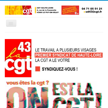
Basculer
la
navigation
Accueil
L'Union Départementale
Les Unions Locales
Les syndicats locaux
Défendre vos droits
Se syndiquer
La confédératon nationale CGT
NOUS CONTACTER