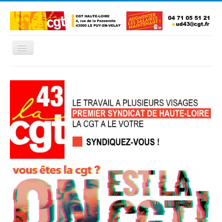
Basculer
la
navigation
Accueil
L'Union Départementale
Les Unions Locales
Les syndicats locaux
Défendre vos droits
Se syndiquer
La confédératon nationale CGT
NOUS CONTACTER